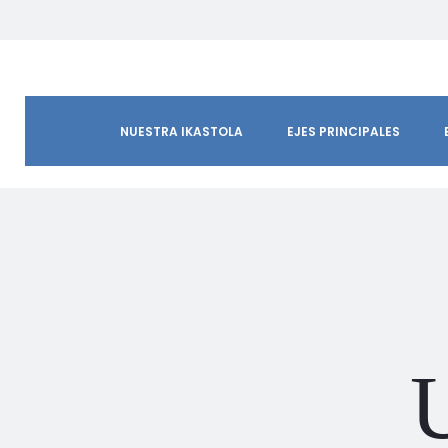
NUESTRA IKASTOLA
EJES PRINCIPALES