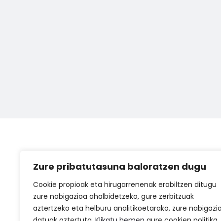
Zure pribatutasuna baloratzen dugu
Nothing Found
Cookie propioak eta hirugarrenenak erabiltzen ditugu
zure nabigazioa ahalbidetzeko, gure zerbitzuak
aztertzeko eta helburu analitikoetarako, zure nabigazi
It seems we can’t find what you’re looking for. P
datuak aztertuta.
Klikatu hemen
gure cookien politika