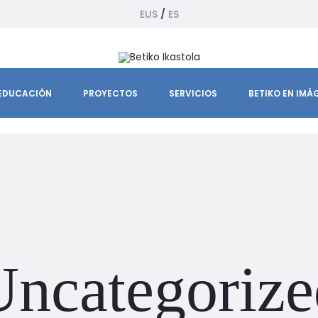
EUS
/
ES
EDUCACIÓN
PROYECTOS
SERVICIOS
BETIKO EN IMÁ
Uncategorize