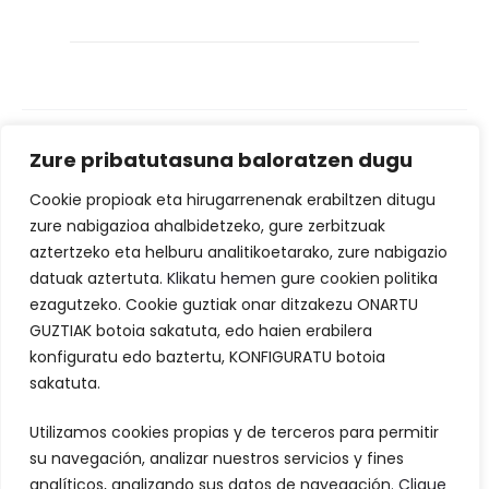
Zure pribatutasuna baloratzen dugu
Artatza auzoa, 84 · 48940 Leioa
Cookie propioak eta hirugarrenenak erabiltzen ditugu
EUS
zure nabigazioa ahalbidetzeko, gure zerbitzuak
aztertzeko eta helburu analitikoetarako, zure nabigazio
ES
datuak aztertuta.
Klikatu hemen
gure cookien politika
ezagutzeko. Cookie guztiak onar ditzakezu ONARTU
Política de privacidad
GUZTIAK botoia sakatuta, edo haien erabilera
Política de Cookies
konfiguratu edo baztertu, KONFIGURATU botoia
sakatuta.
Tlf: 94 464 2364
Utilizamos cookies propias y de terceros para permitir
info@betikoikastola.eus
su navegación, analizar nuestros servicios y fines
analíticos, analizando sus datos de navegación.
Clique