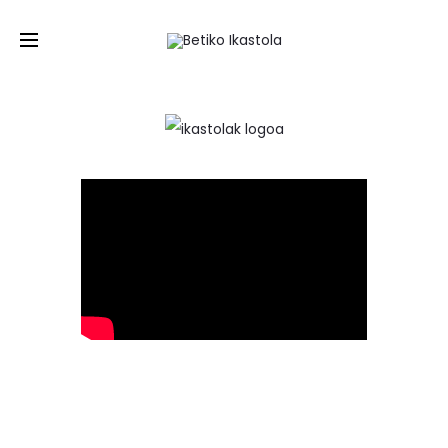
EUS
/
ES