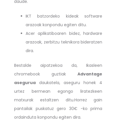
daude.
IKT batzordeko kideak software
arazoak konpondu egiten ditu.
Acer aplikatiboaren bidez, hardware
arazoak, zerbitzu teknikora bideratzen
dira.
Bestalde aipatzekoa da, Ikasleen
chromebook guztiak
Advantage
asegurua
daukatela, aseguru honek 4
urtez bermean egongo liratezkeen
matxurak estaltzen ditu.Horrez gain
pantailak puskatuz gero 30€ -ko prima
ordainduta konpondu egiten dira.