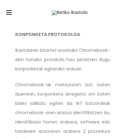
EUS
/
ES
KONPONKETA PROTOKOLOA
Ikastolaren bitartez erositako Chromebook-
ekin honako protokolo hau jarraitzen dugu
konponketak egiterako orduan.
Chromebook-ak matxuraren bat izaten
duenean, konponketa erregistro orri baten
bidez sailkatu egiten da. IKT batzordeak
chromebook-aren arazoa identifikatzen du,
identifikazio horren arabera, software edo
hardware arazoaren arabera 2 prozedura