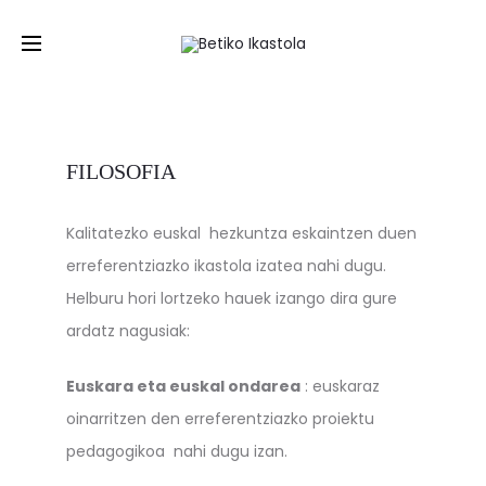
EUS
/
ES
FILOSOFIA
Kalitatezko euskal hezkuntza eskaintzen duen
erreferentziazko ikastola izatea nahi dugu.
Helburu hori lortzeko hauek izango dira gure
ardatz nagusiak:
Euskara eta euskal ondarea
: euskaraz
oinarritzen den erreferentziazko proiektu
pedagogikoa nahi dugu izan.