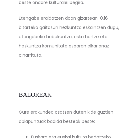
beste ondare kulturalei begira.
Etengabe eraldatzen doan gizartean 0.16
bitarteko gaitasun hezkuntza eskaintzen dugu,
etengabeko hobekuntza, esku hartze eta
hezkuntza komunitate osoaren elkarlanaz
oinarrituta.
BALOREAK
Gure erakundea osatzen duten kide guztien
abiapuntuak badida besteak beste:
Euskara eta euskal kultura hedatzeko