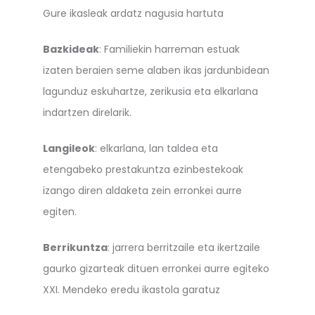
Gure ikasleak ardatz nagusia hartuta
Bazkideak
: Familiekin harreman estuak
izaten beraien seme alaben ikas jardunbidean
lagunduz eskuhartze, zerikusia eta elkarlana
indartzen direlarik.
Langileok
: elkarlana, lan taldea eta
etengabeko prestakuntza ezinbestekoak
izango diren aldaketa zein erronkei aurre
egiten.
Berrikuntza
: jarrera berritzaile eta ikertzaile
gaurko gizarteak dituen erronkei aurre egiteko
XXI. Mendeko eredu ikastola garatuz