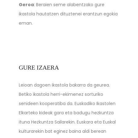
Geroa
: Beraien seme alabentzako gure
ikastola hautatzen dituztenei erantzun egokia
eman.
GURE IZAERA
Leioan dagoen ikastola bakarra da geurea.
Betiko ikastola herri-ekimenez sorturiko
senideen kooperatiba da. Euskadiko Ikastolen
Elkarteko kideak gara eta badugu hezkuntza
ituna Hezkuntza Sailarekin. Euskara eta Euskal
kulturarekin bat eginez baina aldi berean